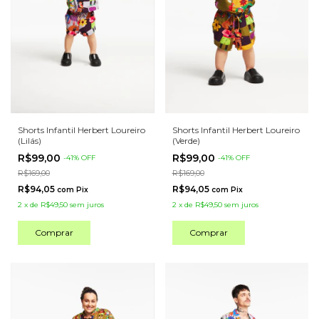
Shorts Infantil Herbert Loureiro
Shorts Infantil Herbert Loureiro
(Lilás)
(Verde)
R$99,00
R$99,00
-
41
%
OFF
-
41
%
OFF
R$169,00
R$169,00
R$94,05
R$94,05
com
Pix
com
Pix
2
x
de
R$49,50
sem juros
2
x
de
R$49,50
sem juros
Comprar
Comprar