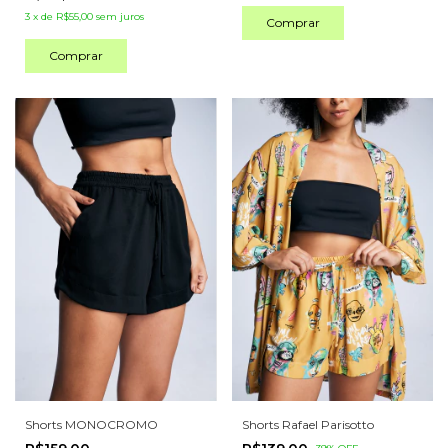
3
x
de
R$55,00
sem juros
Comprar
Comprar
Shorts MONOCROMO
Shorts Rafael Parisotto