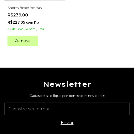
Shorts Boxer Yes Yas
R$239,00
R$227,05
com
Pix
3
x
de
R$79,67
sem juros
Comprar
Newsletter
Cadastre-se e fique por dentro das novidades