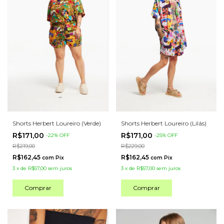
Shorts Herbert Loureiro (Verde)
Shorts Herbert Loureiro (Lilás)
R$171,00
R$171,00
-
22
%
OFF
-
25
%
OFF
R$219,00
R$229,00
R$162,45
R$162,45
com
Pix
com
Pix
3
x
de
R$57,00
sem juros
3
x
de
R$57,00
sem juros
Comprar
Comprar