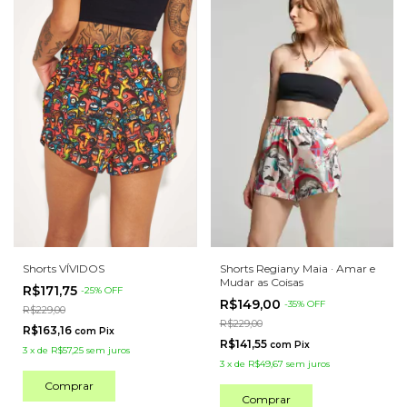
Shorts VÍVIDOS
Shorts Regiany Maia · Amar e
Mudar as Coisas
R$171,75
-
25
%
OFF
R$149,00
-
35
%
OFF
R$229,00
R$229,00
R$163,16
com
Pix
R$141,55
com
Pix
3
x
de
R$57,25
sem juros
3
x
de
R$49,67
sem juros
Comprar
Comprar