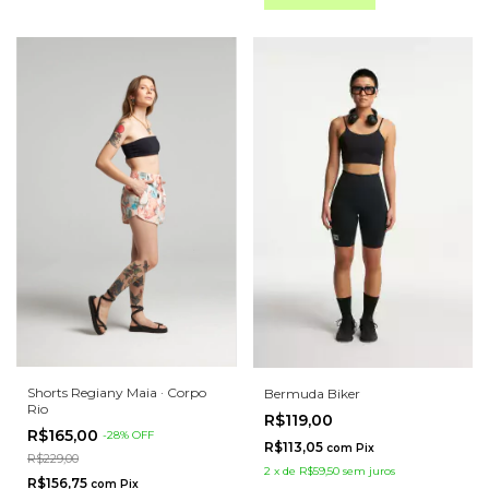
Shorts Regiany Maia · Corpo
Bermuda Biker
Rio
R$119,00
R$165,00
-
28
%
OFF
R$113,05
com
Pix
R$229,00
2
x
de
R$59,50
sem juros
R$156,75
com
Pix