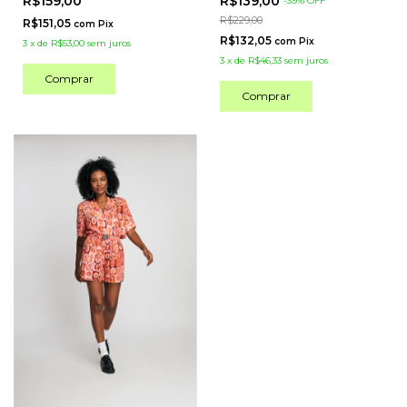
R$159,00
R$139,00
-
39
%
OFF
R$229,00
R$151,05
com
Pix
R$132,05
com
Pix
3
x
de
R$53,00
sem juros
3
x
de
R$46,33
sem juros
Comprar
Comprar