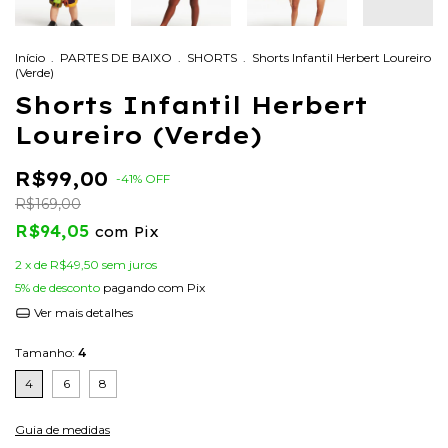
Início
.
PARTES DE BAIXO
.
SHORTS
.
Shorts Infantil Herbert Loureiro
(Verde)
Shorts Infantil Herbert
Loureiro (Verde)
R$99,00
-
41
%
OFF
R$169,00
R$94,05
com
Pix
2
x de
R$49,50
sem juros
5% de desconto
pagando com Pix
Ver mais detalhes
Tamanho:
4
4
6
8
Guia de medidas