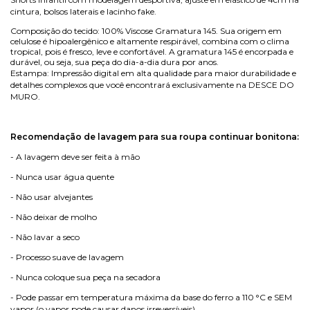
cintura, bolsos laterais e lacinho fake.
Composição do tecido: 100% Viscose Gramatura 145. Sua origem em
celulose é hipoalergênico e altamente respirável, combina com o clima
tropical, pois é fresco, leve e confortável. A gramatura 145 é encorpada e
durável, ou seja, sua peça do dia-a-dia dura por anos.
Estampa: Impressão digital em alta qualidade para maior durabilidade e
detalhes complexos que você encontrará exclusivamente na DESCE DO
MURO.
Recomendação de lavagem para sua roupa continuar bonitona:
- A lavagem deve ser feita à mão
- Nunca usar água quente
- Não usar alvejantes
- Não deixar de molho
- Não lavar a seco
- Processo suave de lavagem
- Nunca coloque sua peça na secadora
- Pode passar em temperatura máxima da base do ferro a 110 °C e SEM
vapor (o vapor pode causar danos irreversíveis)