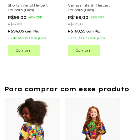
Shorts Infantil Herbert
Camisa Infantil Herbert
Loureiro (Lilás)
Loureiro (Lilás)
R$99,00
R$169,00
-
41
%
OFF
-
26
%
OFF
R$169,00
R$229,00
R$94,05
R$160,55
com
Pix
com
Pix
2
x
de
R$49,50
sem juros
3
x
de
R$56,33
sem juros
Comprar
Comprar
Para comprar com esse produto