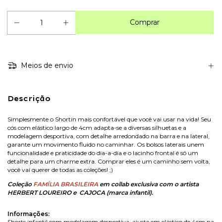
Meios de envio
Descrição
Simplesmente o Shortin mais confortável que você vai usar na vida! Seu
cós com elástico largo de 4cm adapta-se a diversas silhuetas e a
modelagem desportiva, com detalhe arredondado na barra e na lateral,
garante um movimento fluido no caminhar. Os bolsos laterais unem
funcionalidade e praticidade do dia-a-dia e o lacinho frontal é só um
detalhe para um charme extra. Comprar eles é um caminho sem volta,
você vai querer de todas as coleções! ;)
Coleção
FAMÍLIA BRASILEIRA
em collab exclusiva com o artista
HERBERT LOUREIRO e CAJOCA (marca infantil).
Informações:
Shorts infantil com modelagem desportiva, ajuste em elástico de 4cm na