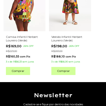
Camisa Infantil Herbert
Vestido Infantil Herbert
Loureiro (Verde)
Loureiro (Verde)
R$169,00
R$198,00
-
26
%
OFF
-
26
%
OFF
R$229,00
R$269,00
R$160,55
R$188,10
com
Pix
com
Pix
3
x
de
R$56,33
sem juros
3
x
de
R$66,00
sem juros
Comprar
Comprar
Newsletter
Cadastre-se e fique por dentro das novidades