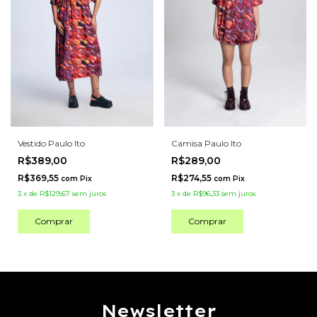
Camisa Paulo Ito
Vestido Paulo Ito
R$289,00
R$389,00
R$274,55
R$369,55
com
Pix
com
Pix
3
x
de
R$96,33
sem juros
3
x
de
R$129,67
sem juros
Comprar
Comprar
Newsletter