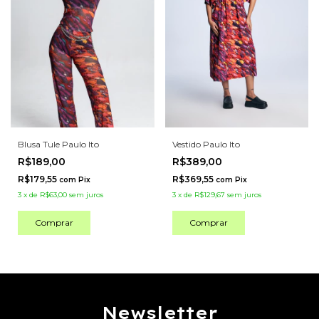
Blusa Tule Paulo Ito
Vestido Paulo Ito
R$189,00
R$389,00
R$179,55
R$369,55
com
Pix
com
Pix
3
x
de
R$63,00
sem juros
3
x
de
R$129,67
sem juros
Comprar
Comprar
Newsletter