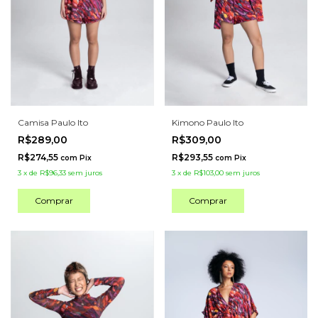
Camisa Paulo Ito
Kimono Paulo Ito
R$289,00
R$309,00
R$274,55
R$293,55
com
Pix
com
Pix
3
x
de
R$96,33
sem juros
3
x
de
R$103,00
sem juros
Comprar
Comprar