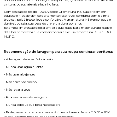
cintura, bolsos laterais e lacinho fake.
Composição do tecido: 100% Viscose Gramatura 145. Sua origem em
celulose é hipoalergênico e altamente respirável, combina com o clima
tropical, pois é fresco, leve e confortável. A gramatura 145 é encorpada e
durável, ou seja, sua peça do dia-a-dia dura por anos.
Estampa: Impressão digital em alta qualidade para maior durabilidade e
detalhes complexos que você encontrará exclusivamente na DESCE DO
MURO.
Recomendação de lavagem para sua roupa continuar bonitona:
- A lavagem deve ser feita à mão
- Nunca usar água quente
- Não usar alvejantes
- Não deixar de molho
- Não lavar a seco
- Processo suave de lavagem
- Nunca coloque sua peça na secadora
- Pode passar em temperatura máxima da base do ferro a 110 °C e SEM
vapor (o vapor pode causar danos irreversíveis)