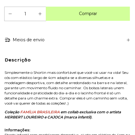
Meios de envio
Descrição
Simplesmente o Shortin mais confortável que você vai usar na vida! Seu
cós com elástico largo de 4cm adapta-se a diversas silhuetas e a
modelagem desportiva, com detalhe arredondado na barra e na lateral,
garante um movimento fluido no caminhar. Os bolsos laterais unem
funcionalidade e praticidade do dia-a-dia e o lacinho frontal é só um
detalhe para um charme extra. Comprar eles é um caminho sem volta,
você vai querer de todas as coleções! ;)
Coleção
FAMÍLIA BRASILEIRA
em collab exclusiva com o artista
HERBERT LOUREIRO e CAJOCA (marca infantil).
Informações:
Shorts infantil com modelagem desportiva, ajuste em elástico de 4cm na