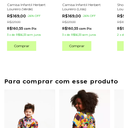
Camisa Infantil Herbert
Camisa Infantil Herbert
Shorts
Loureiro (Verde)
Loureiro (Lilás)
Lourei
R$169,00
R$169,00
R$99
-
26
%
OFF
-
26
%
OFF
R$229,00
R$229,00
R$169,
R$160,55
R$160,55
R$94
com
Pix
com
Pix
3
x
de
R$56,33
sem juros
3
x
de
R$56,33
sem juros
2
x
de
R
Comprar
Comprar
C
Para comprar com esse produto