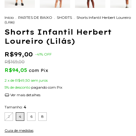
Início
.
PARTES DE BAIXO
.
SHORTS
.
Shorts Infantil Herbert Loureiro
(Lilás)
Shorts Infantil Herbert
Loureiro (Lilás)
R$99,00
-
41
%
OFF
R$169,00
R$94,05
com
Pix
2
x de
R$49,50
sem juros
5% de desconto
pagando com Pix
Ver mais detalhes
Tamanho:
4
2
4
6
8
Guia de medidas