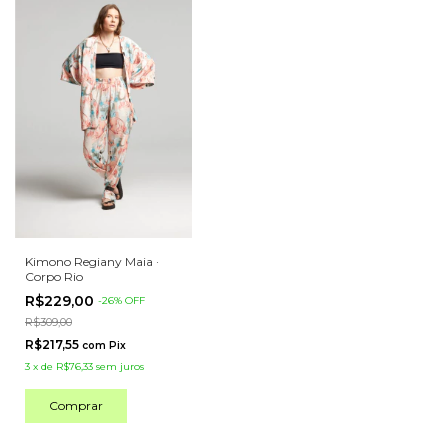
Kimono Regiany Maia ·
Corpo Rio
R$229,00
-
26
%
OFF
R$309,00
R$217,55
com
Pix
3
x
de
R$76,33
sem juros
Comprar