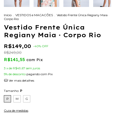
Início
.
VESTIDOS e MACACÕES
.
Vestido Frente Única Regiany Maia ·
Corpo Rio
Vestido Frente Única
Regiany Maia · Corpo Rio
R$149,00
-
40
%
OFF
R$249,00
R$141,55
com
Pix
3
x de
R$49,67
sem juros
5% de desconto
pagando com Pix
Ver mais detalhes
Tamanho:
P
P
M
G
Guia de medidas