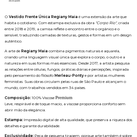
O
Vestido Frente Única
Regiany Maia
é uma extensão da arte que
habita o cotidiano. Com estampa exclusiva da obra
"Corpo Rio"
, criada
entre 2018 e 2019, a camisa reflete o encontro entre o orgânico e o
sensível, traduzindo camadas de texturas, gestos e formas em um design
autêntico.
A arte de
Regiany Maia
combina pigmentos naturais e aquarela,
criando uma linguagem visual única que explora o corpo, o outro e a
natureza em suas formas mais essenciais. Desde 2017, a artista pesquisa
as relações entre células, fungos, práticas diárias e percepções, inspirada
pelo pensamento do filósofo
Merleau-Ponty
e por artistas mulheres
feministas. Suas obras circulam pelas ruas de São Paulo e alcançam o
mundo, com trabalhos vendidos em 34 países.
Premium
Composição:
100% Viscose
Leve, respirável e de toque macio, a viscose proporciona conforto sem
abrir mão da elegância.
Estampa:
Impressão digital de alta qualidade, que preserva a riqueza dos
detalhes e garante durabilidade.
Exclusividade:
Peça de pequena tiragem, porque arte também é sobre