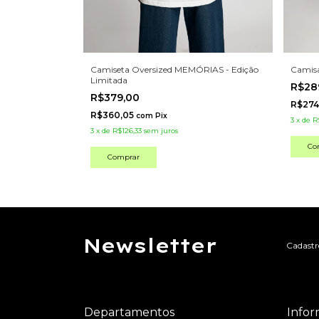
Camiseta Oversized MEMÓRIAS - Edição
Camisa
Limitada
R$28
R$379,00
R$274
R$360,05
com
Pix
3
x
de
R
3
x
de
R$126,33
sem juros
Co
Comprar
Newsletter
Cadastre
Departamentos
Info