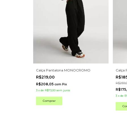
Calça 
Calça Pantalona MONOCROMO
R$18
R$219,00
R$259,
R$208,05
com
Pix
R$175
3
x
de
R$73,00
sem juros
3
x
de
R
Comprar
Co