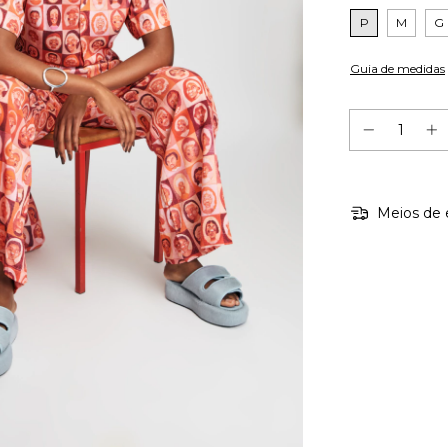
P
M
G
Guia de medidas
Meios de 