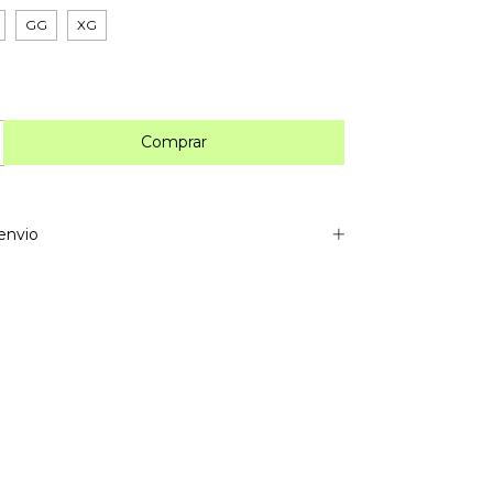
GG
XG
envio