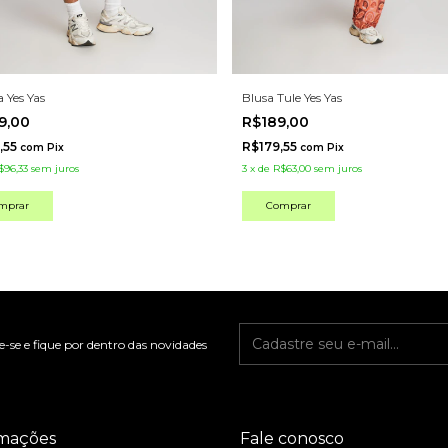
 Yes Yas
Blusa Tule Yes Yas
9,00
R$189,00
,55
R$179,55
com
Pix
com
Pix
$96,33
sem juros
3
x
de
R$63,00
sem juros
mprar
Comprar
-se e fique por dentro das novidades
rmações
Fale conosco