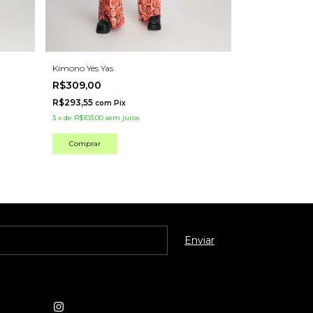
Kimono Yes Yas
R$309,00
R$293,55
com
Pix
3
x
de
R$103,00
sem juros
Comprar