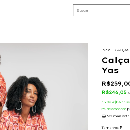
Início
.
CALÇAS
Calça
Yas
R$259,0
R$246,05
3
x de
R$86,33
s
5% de desconto
p
Ver mais deta
Tamanho:
P