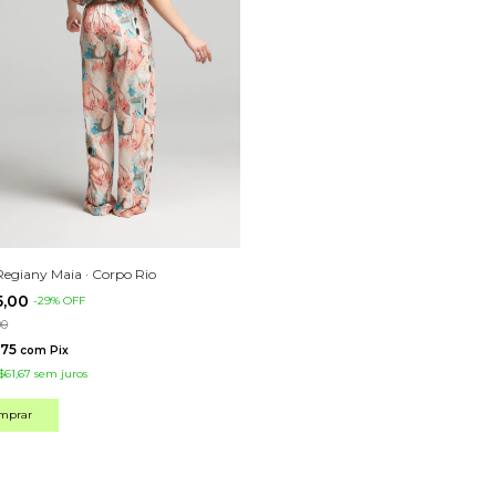
Regiany Maia · Corpo Rio
5,00
-
29
%
OFF
00
,75
com
Pix
$61,67
sem juros
mprar