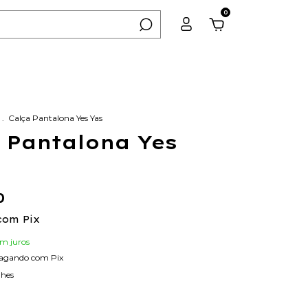
0
.
Calça Pantalona Yes Yas
 Pantalona Yes
0
com
Pix
em juros
agando com Pix
lhes