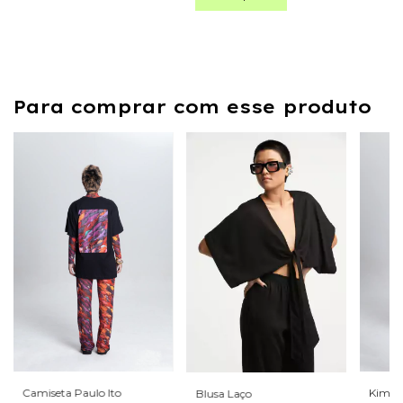
Para comprar com esse produto
Camiseta Paulo Ito
Kimono
Blusa Laço