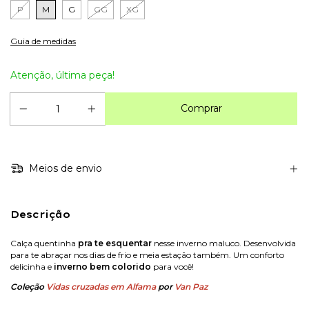
P
M
G
GG
XG
Guia de medidas
Atenção, última peça!
Meios de envio
Descrição
Calça quentinha
pra te esquentar
nesse inverno maluco. Desenvolvida
para te abraçar nos dias de frio e meia estação também. Um conforto
delicinha e
inverno bem colorido
para você!
Coleção
Vidas cruzadas em Alfama
por
Van Paz