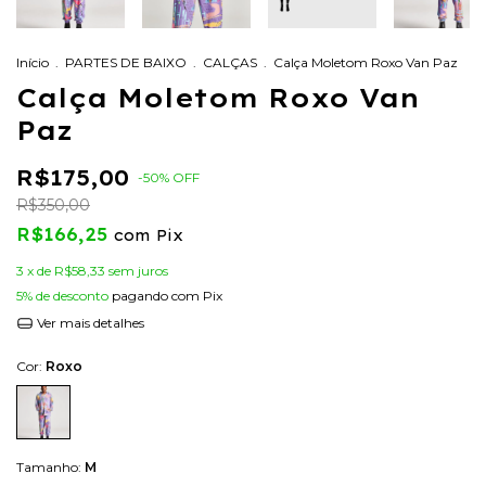
Início
.
PARTES DE BAIXO
.
CALÇAS
.
Calça Moletom Roxo Van Paz
Calça Moletom Roxo Van
Paz
R$175,00
-
50
%
OFF
R$350,00
R$166,25
com
Pix
3
x de
R$58,33
sem juros
5% de desconto
pagando com Pix
Ver mais detalhes
Cor:
Roxo
Tamanho:
M