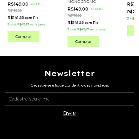
MONOCROMO
R$149,00
R$30
-
6
%
OFF
R$149,00
-
17
%
OFF
R$159,00
R$293
R$179,00
R$141,55
com
Pix
3
x
de
R
R$141,55
com
Pix
3
x
de
R$49,67
sem juros
3
x
de
R$49,67
sem juros
C
Comprar
Comprar
Newsletter
Cadastre-se e fique por dentro das novidades