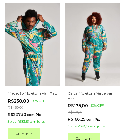
Macacão Moletom Van Paz
Calça Moletom Verde Van
Paz
R$250,00
-
50
%
OFF
R$175,00
-
50
%
OFF
R$499,00
R$350,00
R$237,50
com
Pix
R$166,25
com
Pix
3
x
de
R$83,33
sem juros
3
x
de
R$58,33
sem juros
Comprar
Comprar